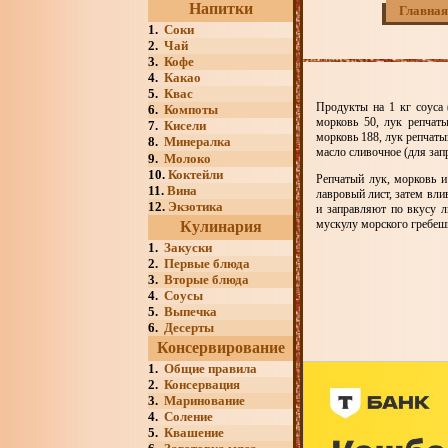
Напитки
Главная
1.
Соки
2.
Чай
3.
Кофе
4.
Какао
5.
Квас
Продукты на 1 кг соуса 
6.
Компоты
морковь 50, лук репчаты
7.
Кисели
морковь 188, лук репчаты
8.
Минералка
масло сливочное (для запр
9.
Молоко
10.
Коктейли
Репчатый лук, морковь и
11.
Вина
лавровый лист, затем вли
12.
Экзотика
и заправляют по вкусу л
мускулу морского гребеш
Кулинария
1.
Закуски
2.
Первые блюда
3.
Вторые блюда
4.
Соусы
5.
Выпечка
6.
Десерты
Консервирование
1.
Общие правила
2.
Консервация
3.
Маринование
4.
Соление
5.
Квашение