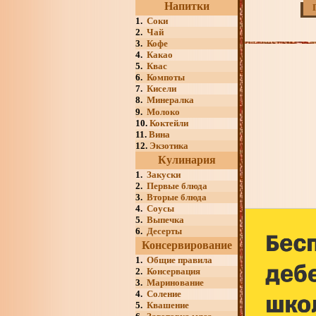
Напитки
1.
Соки
2.
Чай
3.
Кофе
4.
Какао
5.
Квас
6.
Компоты
7.
Кисели
8.
Минералка
9.
Молоко
10.
Коктейли
11.
Вина
12.
Экзотика
Кулинария
1.
Закуски
2.
Первые блюда
3.
Вторые блюда
4.
Соусы
5.
Выпечка
6.
Десерты
Консервирование
1.
Общие правила
2.
Консервация
3.
Маринование
4.
Соление
5.
Квашение