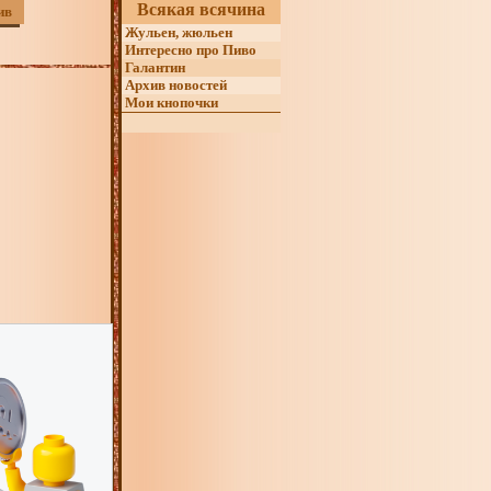
Всякая всячина
ив
Жульен, жюльен
Интересно про Пиво
Галантин
Архив новостей
Мои кнопочки