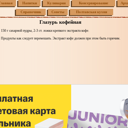
Главная
Напитки
Кулинария
Консервирование
Арх
Справочник
Советы
Полтавская кухня
Глазурь кофейная
150 г сахарной пудры, 2-3 ст. ложки крепкого экстракта кофе.
Продукты как следует перемешать. Экстракт кофе должен при этом быть горячим.