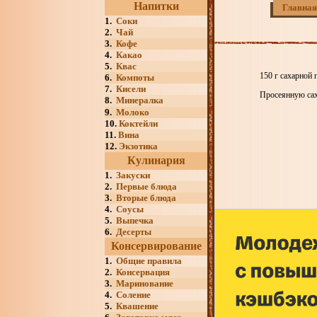
Напитки
Главная
1.
Соки
2.
Чай
3.
Кофе
4.
Какао
5.
Квас
150 г сахарной 
6.
Компоты
7.
Кисели
Просеянную сах
8.
Минералка
9.
Молоко
10.
Коктейли
11.
Вина
12.
Экзотика
Кулинария
1.
Закуски
2.
Первые блюда
3.
Вторые блюда
4.
Соусы
5.
Выпечка
6.
Десерты
Консервирование
1.
Общие правила
2.
Консервация
3.
Маринование
4.
Соление
5.
Квашение