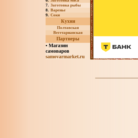
6.
Заготовка мяса
7.
Заготовка рыбы
8.
Варенье
9.
Соки
Кухни
Полтавская
Вегетарианская
Партнеры
•
Магазин
самоваров
samovarmarket.ru