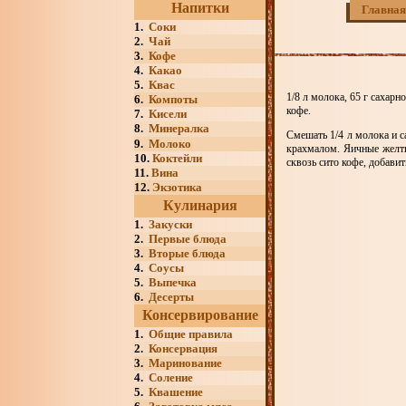
Напитки
Главная
1.
Соки
2.
Чай
3.
Кофе
4.
Какао
5.
Квас
1/8 л молока, 65 г сахарн
6.
Компоты
кофе.
7.
Кисели
8.
Минералка
Смешать 1/4 л молока и с
9.
Молоко
крахмалом. Яичные желтк
10.
Коктейли
сквозь сито кофе, добави
11.
Вина
12.
Экзотика
Кулинария
1.
Закуски
2.
Первые блюда
3.
Вторые блюда
4.
Соусы
5.
Выпечка
6.
Десерты
Консервирование
1.
Общие правила
2.
Консервация
3.
Маринование
4.
Соление
5.
Квашение