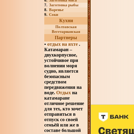
6.
Заготовка мяса
7.
Заготовка рыбы
8.
Варенье
9.
Соки
Кухни
Полтавская
Вегетарианская
Партнеры
•
отдых на яхте
.
Катамаран –
двухкорпусное,
устойчивое при
волнении моря
судно, является
безопасным
средством
передвижения на
воде.
Отдых
на
катамаране
отличное решение
для тех, кто хочет
отправиться в
отпуск со своей
семьёй или же в
составе большой