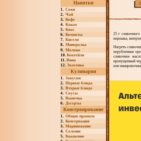
Напитки
1.
Соки
2.
Чай
3.
Кофе
4.
Какао
5.
Квас
25 г сливочного 
6.
Компоты
порошка, натерта
7.
Кисели
8.
Минералка
Нагреть сливочны
9.
Молоко
порубленные оре
10.
Коктейли
сливочное масл
11.
Вина
пропущенный чер
12.
Экзотика
или панировочны
Кулинария
1.
Закуски
2.
Первые блюда
3.
Вторые блюда
4.
Соусы
5.
Выпечка
6.
Десерты
Консервирование
1.
Общие правила
2.
Консервация
3.
Маринование
4.
Соление
5.
Квашение