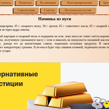
Главная
Напитки
Кулинария
Консервирование
Арх
Справочник
Советы
Полтавская кухня
Начинка из нуги
маргарина, 65 г сахарного песку, 30 г орехов, 65 г сливочного масла, 65 г сахарной 
я на терке цедра лимона.
й маргарин и сахарный песок и подержать на огне, пока масса не станет светло-кори
хи, полученную грильяжную массу с огня и намазать на поверхность смазанной маслом
о, доведя его до консистенции сливок, подмешать остальные продукты. В закл
ез миндалетерку грильяж. Если масса будет еще слишком влажной, подмешать мелко н
е сухари.