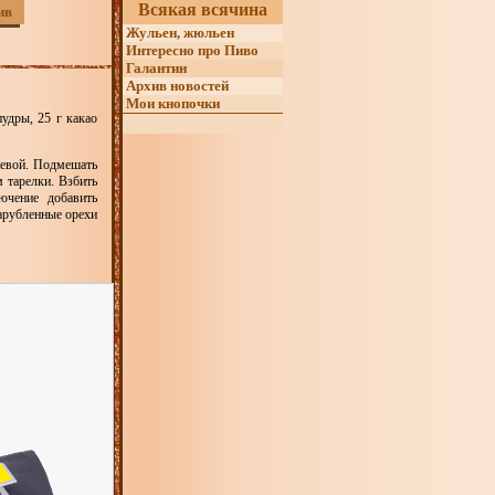
Всякая всячина
ив
Жульен, жюльен
Интересно про Пиво
Галантин
Архив новостей
Мои кнопочки
пудры, 25 г какао
чневой. Подмешать
 тарелки. Взбить
ючение добавить
арубленные орехи