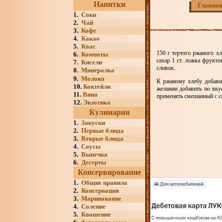
Напитки
Главная
1.
Соки
2.
Чай
3.
Кофе
4.
Какао
5.
Квас
150 г тертого ржаного хл
6.
Компоты
сахар 1 ст. ложка фрукто
7.
Кисели
сливок.
8.
Минералка
9.
Молоко
К ржаному хлебу добавит
10.
Коктейли
желании добавить по вку
11.
Вина
применять смешанный с са
12.
Экзотика
Кулинария
1.
Закуски
2.
Первые блюда
3.
Вторые блюда
4.
Соусы
5.
Выпечка
6.
Десерты
Консервирование
1.
Общие правила
2.
Консервация
3.
Маринование
4.
Соление
5.
Квашение