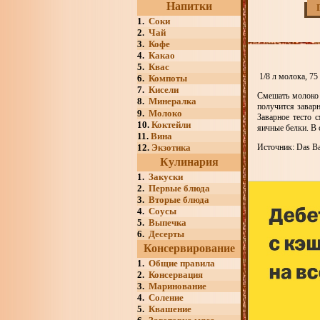
Напитки
1.
Соки
2.
Чай
3.
Кофе
4.
Какао
5.
Квас
1/8 л молока, 75 
6.
Компоты
7.
Кисели
Смешать молоко 
8.
Минералка
получится заварн
9.
Молоко
Заварное тесто 
10.
Коктейли
яичные белки. В 
11.
Вина
12.
Экзотика
Источник: Das Bac
Кулинария
1.
Закуски
2.
Первые блюда
3.
Вторые блюда
4.
Соусы
5.
Выпечка
6.
Десерты
Консервирование
1.
Общие правила
2.
Консервация
3.
Маринование
4.
Соление
5.
Квашение