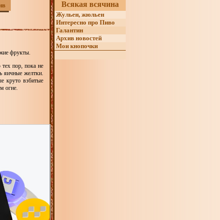
Всякая всячина
ив
Жульен, жюльен
Интересно про Пиво
Галантин
Архив новостей
Мои кнопочки
вежие фрукты.
тех пор, пока не
ть яичные желтки.
ые круто взбитые
м огне.