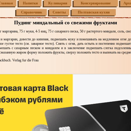
Главная
Напитки
Кулинария
Консервирование
Арх
Справочник
Советы
Полтавская кухня
Пудинг миндальный со свежими фруктами
г маргарина, 75 г муки, 4-5 яиц, 75 г сахарного песка, 50 г растертого миндаля, соль, с
и маргарин, довести до кипения, подмешать муку и помешивать на медленном огне до 
ое густое тесто (см. заварное тесто). Снять с огня, дать остыть и постепенно подмеша
смешать с сахарным песком и миндалем и в заключение подмешать слегка подсоленн
смазанную жиром форму положить фрукты, сверху положить тесто и выпекать на средне
kbuch. Verlag fur die Frau