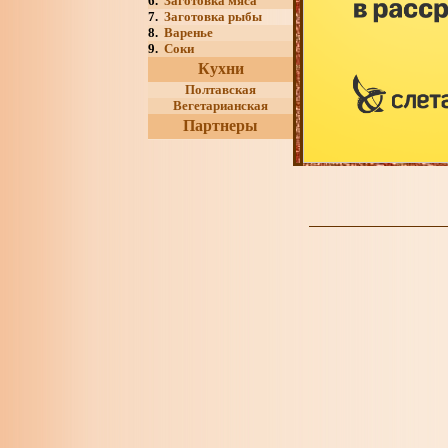
6.
Заготовка мяса
7.
Заготовка рыбы
8.
Варенье
9.
Соки
Кухни
Полтавская
Вегетарианская
Партнеры