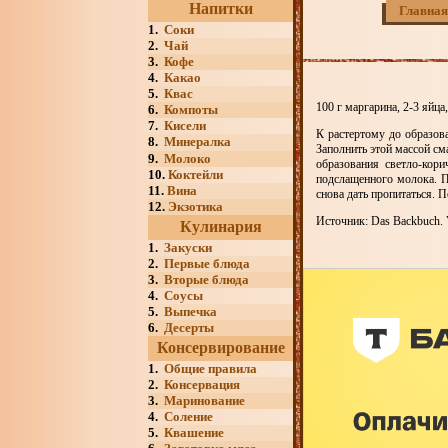
Напитки
Главная
1.
Соки
2.
Чай
3.
Кофе
4.
Какао
5.
Квас
100 г маргарина, 2-3 яйца,
6.
Компоты
7.
Кисели
К растертому до образова
8.
Минералка
Заполнить этой массой с
9.
Молоко
образования светло-кори
10.
Коктейли
подслащенного молока. П
11.
Вина
снова дать пропитаться. 
12.
Экзотика
Источник: Das Backbuch. V
Кулинария
1.
Закуски
2.
Первые блюда
3.
Вторые блюда
4.
Соусы
5.
Выпечка
6.
Десерты
Консервирование
1.
Общие правила
2.
Консервация
3.
Маринование
4.
Соление
5.
Квашение