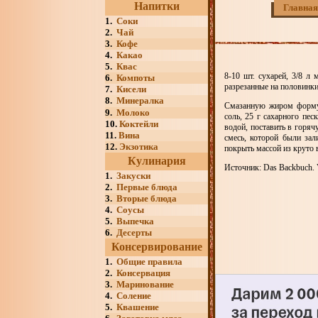
Напитки
Главная
1.
Соки
2.
Чай
3.
Кофе
4.
Какао
5.
Квас
8-10 шт. сухарей, 3/8 л 
6.
Компоты
разрезанные на половинк
7.
Кисели
8.
Минералка
Смазанную жиром форму 
9.
Молоко
соль, 25 г сахарного пес
10.
Коктейли
водой, поставить в горяч
11.
Вина
смесь, которой были зал
12.
Экзотика
покрыть массой из круто
Кулинария
Источник: Das Backbuch. V
1.
Закуски
2.
Первые блюда
3.
Вторые блюда
4.
Соусы
5.
Выпечка
6.
Десерты
Консервирование
1.
Общие правила
2.
Консервация
3.
Маринование
4.
Соление
5.
Квашение