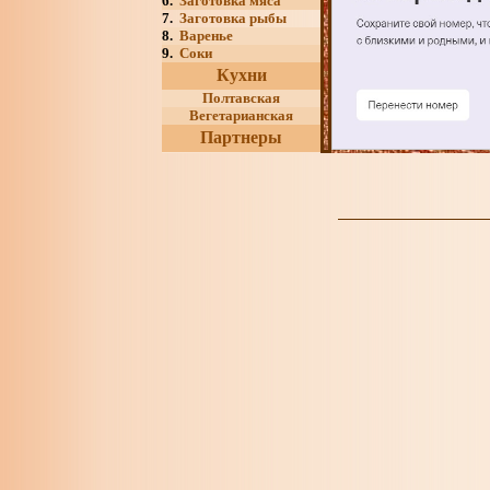
6.
Заготовка мяса
7.
Заготовка рыбы
8.
Варенье
9.
Соки
Кухни
Полтавская
Вегетарианская
Партнеры