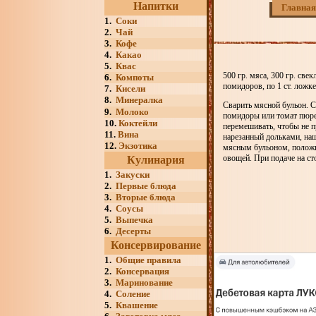
Напитки
Главная
1.
Соки
2.
Чай
3.
Кофе
4.
Какао
5.
Квас
500 гр. мяса, 300 гр. свек
6.
Компоты
помидоров, по 1 ст. ложке 
7.
Кисели
8.
Минералка
Сварить мясной бульон. С
9.
Молоко
помидоры или томат пюре,
10.
Коктейли
перемешивать, чтобы не п
11.
Вина
нарезанный дольками, на
12.
Экзотика
мясным бульоном, положит
овощей. При подаче на ст
Кулинария
1.
Закуски
2.
Первые блюда
3.
Вторые блюда
4.
Соусы
5.
Выпечка
6.
Десерты
Консервирование
1.
Общие правила
2.
Консервация
3.
Маринование
4.
Соление
5.
Квашение