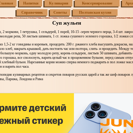
Главная
Напитки
Кулинария
Консервирование
Арх
Справочник
Советы
Полтавская кухня
Суп жульен
, 2 моркови, 1 петрушка, 1 сельдерей, 1 порей, 10-15 -зерен черного перца, 3-4 шт. лавро
 молодая репа, 50 листьев шпината, 1 ст. ложка сушеного зеленого горошка, 1/2 ложки с
из 1,5-2 кг говядины и кореньев, процедить: 200 г. ржаного хлеба высушить докрасна, н
ыло хлеб, накрыть крышкой, дать постоять час или полтора, слить- и процедить. Между те
большую морковь, одну молодую репу, корень сельдерея, листьев 50 шпината, добавить
о горошка, все сполоснуть, варить целый час в процеженном бульоне, перед самым отпу
хлебный бульон. Нарезанные корни можно сперва немного поджарить в пол ложке масл
н и варить пол часа.
лопедия кулинарных рецептов и секретов поваров русских царей а так же шеф-поваров 
вы, Парижа, Лондона и Рима