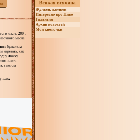
Всякая всячина
ив
Жульен, жюльен
Интересно про Пиво
Галантин
Архив новостей
Мои кнопочки
вого листа, 200 г
ливочного масла.
алить бульоном
м нарезать, как
 одну ложку
ском влить
а, а потом
лучших