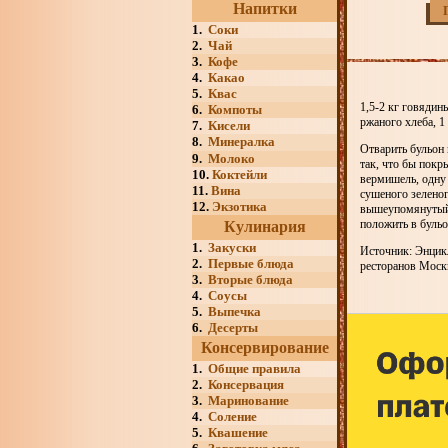
Напитки
1.
Соки
2.
Чай
3.
Кофе
4.
Какао
5.
Квас
1,5-2 кг говядины
6.
Компоты
ржаного хлеба, 1
7.
Кисели
8.
Минералка
Отварить бульон 
9.
Молоко
так, что бы покр
10.
Коктейли
вермишель, одну 
11.
Вина
сушеного зеленог
12.
Экзотика
вышеупомянутый 
положить в бульо
Кулинария
1.
Закуски
Источник: Энцик
2.
Первые блюда
ресторанов Моск
3.
Вторые блюда
4.
Соусы
5.
Выпечка
6.
Десерты
Консервирование
1.
Общие правила
2.
Консервация
3.
Маринование
4.
Соление
5.
Квашение