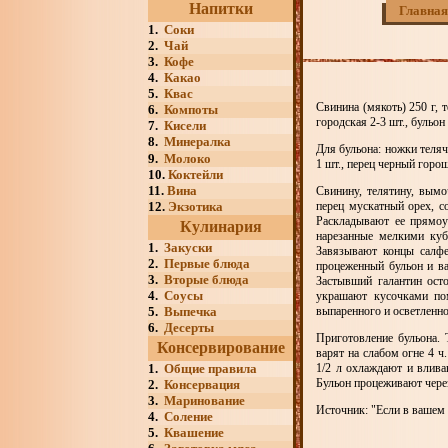
Напитки
Главная
1.
Соки
2.
Чай
3.
Кофе
4.
Какао
5.
Квас
Свинина (мякоть) 250 г, т
6.
Компоты
городская 2-3 шт., бульон
7.
Кисели
8.
Минералка
Для бульона: ножки телячь
9.
Молоко
1 шт., перец черный горош
10.
Коктейли
11.
Вина
Свинину, телятину, вымо
12.
Экзотика
перец мускатный орех, с
Раскладывают ее прямоу
Кулинария
нарезанные мелкими куб
1.
Закуски
Завязывают концы салфе
2.
Первые блюда
процеженный бульон и ва
3.
Вторые блюда
Застывший галантин ост
4.
Соусы
украшают кусочками пом
5.
Выпечка
выпаренного и осветленно
6.
Десерты
Приготовление бульона.
Консервирование
варят на слабом огне 4 ч
1.
Общие правила
1/2 л охлаждают и влива
Бульон процеживают чере
2.
Консервация
3.
Маринование
Источник: "Если в вашем
4.
Соление
5.
Квашение