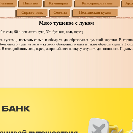
Главная
Напитки
Кулинария
Консервирование
Арх
Справочник
Советы
Полтавская кухня
Мясо тушеное с луком
0 г. сала, 90 г. репчатого лука, 30г. бульона, соль, перец.
ть кусками, посыпать солью и обжарить до образования румяной корочки. В горшо
обжаренного лука, на него – кусочки обжаренного мяса и таким образом сделать 3 сло
й. В мясо добавить соль, перец, лавровый лист по вкусу и тушить до готовности. Подать 