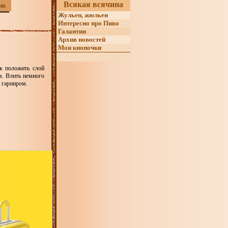
Всякая всячина
ив
Жульен, жюльен
Интересно про Пиво
Галантин
Архив новостей
Мои кнопочки
к положить слой
я. Влить немного
с гарниром.