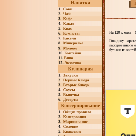
Напитки
1.
Соки
2.
Чай
3.
Кофе
4.
Какао
5.
Квас
На 120 г. мяса – 1
6.
Компоты
7.
Кисели
Говядину нареза
8.
Минералка
пассерованного 
9.
Молоко
бульона из косте
10.
Коктейли
11.
Вина
12.
Экзотика
Кулинария
1.
Закуски
2.
Первые блюда
3.
Вторые блюда
4.
Соусы
5.
Выпечка
6.
Десерты
Консервирование
1.
Общие правила
2.
Консервация
3.
Маринование
4.
Соление
5.
Квашение