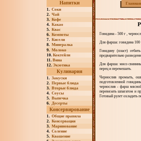
Напитки
Главная
1.
Соки
2.
Чай
3.
Кофе
Р
4.
Какао
5.
Квас
Говядина - 500 г , черносл
6.
Компоты
7.
Кисели
Для фарша: говядина 100 г,
8.
Минералка
9.
Молоко
Говядину (пласт) отбит
10.
Коктейли
предварительно разведенн
11.
Вина
Для фарша: мясо свинины 
12.
Экзотика
перец и перемешать.
Кулинария
Чернослив промыть, ошп
1.
Закуски
подготовленной говядины
2.
Первые блюда
чернослив - фарш мясной
3.
Вторые блюда
перевязать шпагатом и пр
4.
Соусы
Готовый рулет охладить п
5.
Выпечка
6.
Десерты
Консервирование
1.
Общие правила
2.
Консервация
3.
Маринование
4.
Соление
5.
Квашение