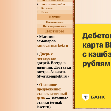
6.
Заготовка мяса
7.
Заготовка рыбы
8.
Варенье
9.
Соки
Кухни
Полтавская
Вегетарианская
Партнеры
•
Магазин
самоваров
samovarmarket.ru
•
Дверь с
четвертью
—
дверей. Всегда в
наличии. Доставка
завтра. Заказать
(dverikomplekt.ru)
•
Отличное
предложение:
станок заточный
цена
— Заточные
станки (ermak-
laser.ru)