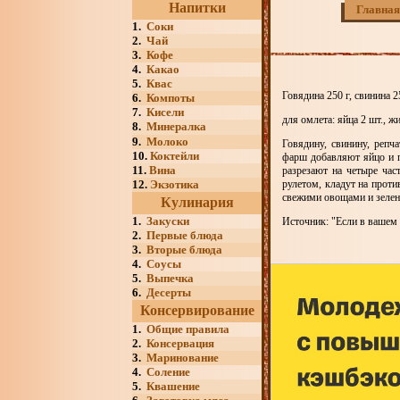
Напитки
Главная
1.
Соки
2.
Чай
3.
Кофе
4.
Какао
5.
Квас
Говядина 250 г, свинина 25
6.
Компоты
7.
Кисели
для омлета: яйца 2 шт., жи
8.
Минералка
9.
Молоко
Говядину, свинину, репч
10.
Коктейли
фарш добавляют яйцо и п
11.
Вина
разрезают на четыре час
12.
Экзотика
рулетом, кладут на прот
свежими овощами и зелен
Кулинария
1.
Закуски
Источник: "Если в вашем
2.
Первые блюда
3.
Вторые блюда
4.
Соусы
5.
Выпечка
6.
Десерты
Консервирование
1.
Общие правила
2.
Консервация
3.
Маринование
4.
Соление
5.
Квашение