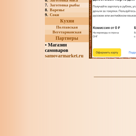
6.
Заготовка мяса
7.
Заготовка рыбы
8.
Варенье
9.
Соки
Кухни
Полтавская
Вегетарианская
Партнеры
•
Магазин
самоваров
samovarmarket.ru