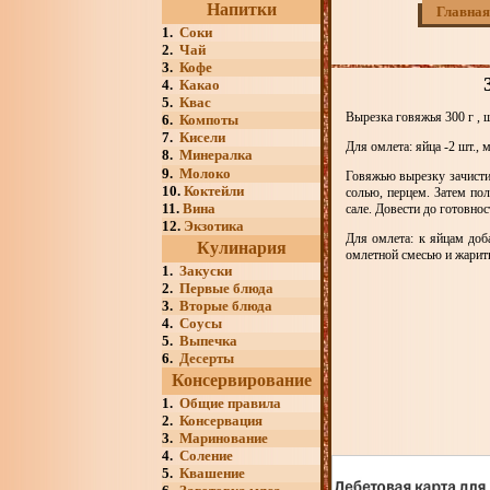
Напитки
Главная
1.
Соки
2.
Чай
3.
Кофе
4.
Какао
5.
Квас
Вырезка говяжья 300 г , ш
6.
Компоты
7.
Кисели
Для омлета: яйца -2 шт., м
8.
Минералка
9.
Молоко
Говяжью вырезку зачистит
10.
Коктейли
солью, перцем. Затем пол
11.
Вина
сале. Довести до готовнос
12.
Экзотика
Для омлета: к яйцам доб
Кулинария
омлетной смесью и жарить
1.
Закуски
2.
Первые блюда
3.
Вторые блюда
4.
Соусы
5.
Выпечка
6.
Десерты
Консервирование
1.
Общие правила
2.
Консервация
3.
Маринование
4.
Соление
5.
Квашение