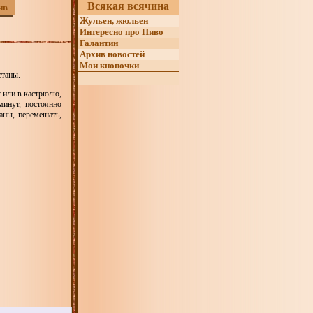
Всякая всячина
ив
Жульен, жюльен
Интересно про Пиво
Галантин
Архив новостей
Мои кнопочки
етаны.
 или в кастрюлю,
инут, постоянно
аны, перемешать,