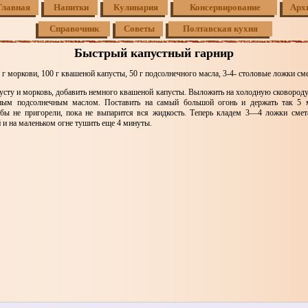
Главная
Напитки
Кулинария
Консервирование
Арх
Справочник
Советы
Полтавская кухня
Быстрый капустный гарнир
0 г моркови, 100 г квашеной капусты, 50 г подсолнечного масла, 3-4- столовые ложки см
усту и морковь, добавить немного квашеной капусты. Выложить на холодную сковороду
нным подсолнечным маслом. Поставить на самый большой огонь и держать так 5 м
бы не пригорели, пока не выпарится вся жидкость. Теперь кладем 3—4 ложки смет
 и на маленьком огне тушить еще 4 минуты.