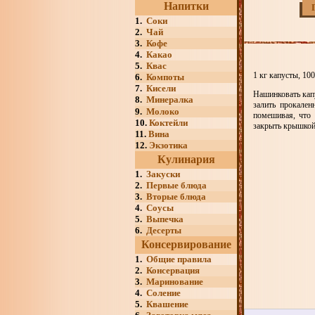
Напитки
1.
Соки
2.
Чай
3.
Кофе
4.
Какао
5.
Квас
1 кг капусты, 10
6.
Компоты
7.
Кисели
Нашинковать кап
8.
Минералка
залить прокале
9.
Молоко
помешивая, что 
10.
Коктейли
закрыть крышкой
11.
Вина
12.
Экзотика
Кулинария
1.
Закуски
2.
Первые блюда
3.
Вторые блюда
4.
Соусы
5.
Выпечка
6.
Десерты
Консервирование
1.
Общие правила
2.
Консервация
3.
Маринование
4.
Соление
5.
Квашение