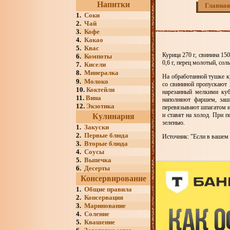
Напитки
Главная
1.
Соки
2.
Чай
3.
Кофе
4.
Какао
5.
Квас
Курица 270 г, свинина 150
6.
Компоты
0,6 г, перец молотый, соль
7.
Кисели
8.
Минералка
На обработанной тушке к
9.
Молоко
со свининой пропускают 
10.
Коктейли
нарезанный мелкими куб
11.
Вина
наполняют фаршем, заши
12.
Экзотика
перевязывают шпагатом и 
и ставят на холод. При 
Кулинария
зеленью.
1.
Закуски
2.
Первые блюда
Источник: "Если в вашем
3.
Вторые блюда
4.
Соусы
5.
Выпечка
6.
Десерты
Консервирование
1.
Общие правила
2.
Консервация
3.
Маринование
4.
Соление
5.
Квашение