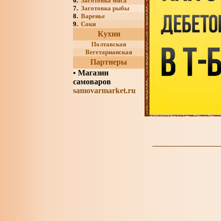
6.
Заготовка мяса
7.
Заготовка рыбы
8.
Варенье
9.
Соки
Кухни
Полтавская
Вегетарианская
Партнеры
•
Магазин
самоваров
samovarmarket.ru