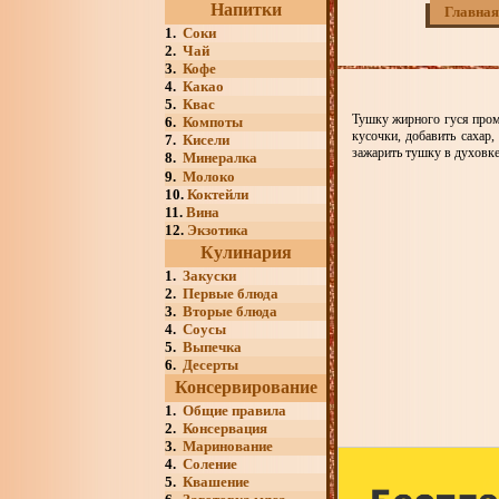
Напитки
Главная
1.
Соки
2.
Чай
3.
Кофе
4.
Какао
5.
Квас
Тушку жирного гуся промы
6.
Компоты
кусочки, добавить сахар
7.
Кисели
зажарить тушку в духовке
8.
Минералка
9.
Молоко
10.
Коктейли
11.
Вина
12.
Экзотика
Кулинария
1.
Закуски
2.
Первые блюда
3.
Вторые блюда
4.
Соусы
5.
Выпечка
6.
Десерты
Консервирование
1.
Общие правила
2.
Консервация
3.
Маринование
4.
Соление
5.
Квашение