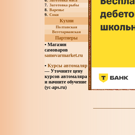
6.
Заготовка мяса
7.
Заготовка рыбы
8.
Варенье
9.
Соки
Кухни
Полтавская
Вегетарианская
Партнеры
•
Магазин
самоваров
samovarmarket.ru
•
Курсы автомаляр
— Уточните цену
курсов автомаляра
и начните обучение
(yc-aps.ru)