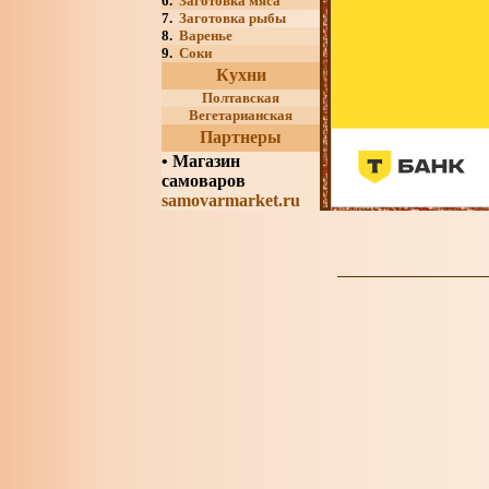
6.
Заготовка мяса
7.
Заготовка рыбы
8.
Варенье
9.
Соки
Кухни
Полтавская
Вегетарианская
Партнеры
•
Магазин
самоваров
samovarmarket.ru