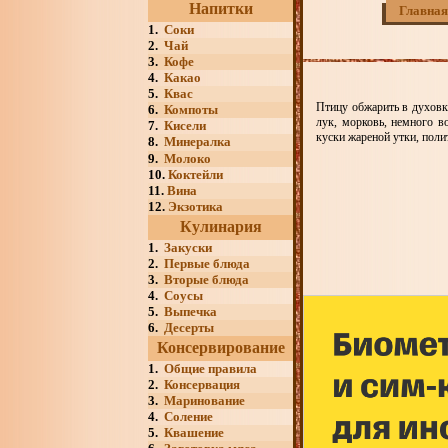
Напитки
Главная
1.
Соки
2.
Чай
3.
Кофе
4.
Какао
5.
Квас
Птицу обжарить в духовк
6.
Компоты
лук, морковь, немного в
7.
Кисели
куски жареной утки, поли
8.
Минералка
9.
Молоко
10.
Коктейли
11.
Вина
12.
Экзотика
Кулинария
1.
Закуски
2.
Первые блюда
3.
Вторые блюда
4.
Соусы
5.
Выпечка
6.
Десерты
Консервирование
1.
Общие правила
2.
Консервация
3.
Маринование
4.
Соление
5.
Квашение