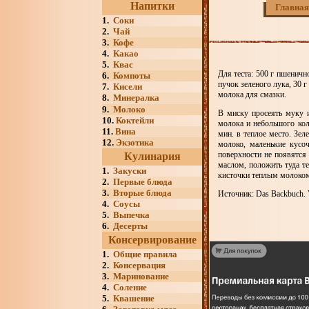
Напитки
Главная
1.
Соки
2.
Чай
3.
Кофе
4.
Какао
5.
Квас
Для теста: 500 г пшеничн
6.
Компоты
пучок зеленого лука, 30 г
7.
Кисели
молока для смазки.
8.
Минералка
9.
Молоко
В миску просеять муку и
10.
Коктейли
молока и небольшого кол
11.
Вина
мин. в теплое место. Зел
12.
Экзотика
молоко, маленькие кусоч
поверхности не появятся
Кулинария
маслом, положить туда те
1.
Закуски
кисточки теплым молоком.
2.
Первые блюда
3.
Вторые блюда
Источник: Das Backbuch. V
4.
Соусы
5.
Выпечка
6.
Десерты
Консервирование
1.
Общие правила
2.
Консервация
3.
Маринование
4.
Соление
5.
Квашение