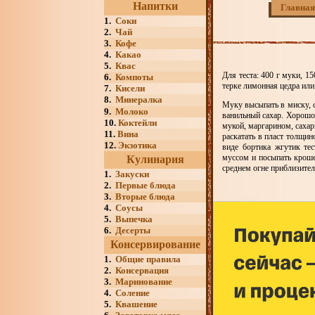
Напитки
Главная
1.
Соки
2.
Чай
3.
Кофе
4.
Какао
5.
Квас
Для теста: 400 г муки, 15
6.
Компоты
терке лимонная цедра или
7.
Кисели
8.
Минералка
Муку высыпать в миску, с
9.
Молоко
ванильный сахар. Хорошо
10.
Коктейли
мукой, маргарином, сахар
11.
Вина
раскатать в пласт толщи
12.
Экзотика
виде бортика жгутик те
муссом и посыпать кроше
Кулинария
среднем огне приблизител
1.
Закуски
2.
Первые блюда
3.
Вторые блюда
4.
Соусы
5.
Выпечка
6.
Десерты
Консервирование
1.
Общие правила
2.
Консервация
3.
Маринование
4.
Соление
5.
Квашение