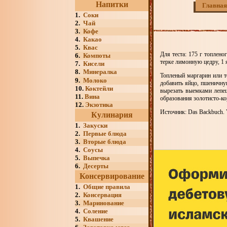
Напитки
Главная
1.
Соки
2.
Чай
3.
Кофе
4.
Какао
5.
Квас
Для теста: 175 г топлено
6.
Компоты
терке лимонную цедру, 1 
7.
Кисели
8.
Минералка
Топленый маргарин или т
9.
Молоко
добавить яйцо, пшеничную
10.
Коктейли
вырезать выемками лепеш
11.
Вина
образования золотисто-ко
12.
Экзотика
Источник: Das Backbuch. V
Кулинария
1.
Закуски
2.
Первые блюда
3.
Вторые блюда
4.
Соусы
5.
Выпечка
6.
Десерты
Консервирование
1.
Общие правила
2.
Консервация
3.
Маринование
4.
Соление
5.
Квашение