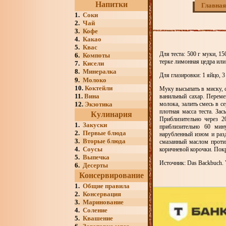
Напитки
Главная
1.
Соки
2.
Чай
3.
Кофе
4.
Какао
5.
Квас
Для теста: 500 г муки, 15
6.
Компоты
терке лимонная цедра или 
7.
Кисели
8.
Минералка
Для глазировки: 1 яйцо, 3
9.
Молоко
10.
Коктейли
Муку высыпать в миску, с
11.
Вина
ванильный сахар. Перем
12.
Экзотика
молока, залить смесь в с
плотная масса теста. За
Кулинария
Приблизительно через 2
1.
Закуски
приблизительно 60 мин
2.
Первые блюда
нарубленный изюм и разд
3.
Вторые блюда
смазанный маслом против
4.
Соусы
коричневой корочки. Пок
5.
Выпечка
Источник: Das Backbuch. V
6.
Десерты
Консервирование
1.
Общие правила
2.
Консервация
3.
Маринование
4.
Соление
5.
Квашение