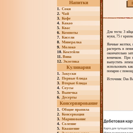
Напитки
1.
Соки
2.
Чай
3.
Кофе
4.
Какао
5.
Квас
Для теста: 3 яйц
6.
Компоты
муки, 75 г крахм
7.
Кисели
8.
Минералка
Яичные желтки, п
9.
Молоко
растереть в пен
10.
Коктейли
окончательно зат
11.
Вина
веничком. При 
12.
Экзотика
выпустить лепеш
использовать ка
Кулинария
попарно с помощ
1.
Закуски
2.
Первые блюда
Источник: Das Bac
3.
Вторые блюда
4.
Соусы
5.
Выпечка
6.
Десерты
Консервирование
1.
Общие правила
2.
Консервация
3.
Маринование
4.
Соление
5.
Квашение