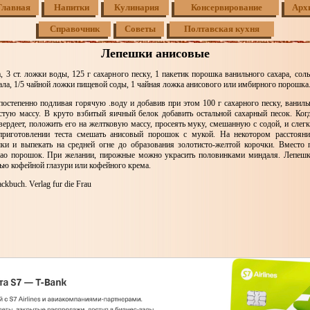
Главная
Напитки
Кулинария
Консервирование
Арх
Справочник
Советы
Полтавская кухня
Лепешки анисовые
а, 3 ст. ложки воды, 125 г сахарного песку, 1 пакетик порошка ванильного сахара, сол
ала, 1/5 чайной ложки пищевой соды, 1 чайная ложка анисового или имбирного порошка
остепенно подливая горячую .воду и добавив при этом 100 г сахарного песку, ваниль
истую массу. В круто взбитый яичный белок добавить остальной сахарный песок. Ког
вердеет, положить его на желтковую массу, просеять муку, смешанную с содой, и слег
приготовлении теста смешать анисовый порошок с мукой. На некотором расстояни
ки и выпекать на средней огне до образования золотисто-желтой корочки. Вместо
као порошок. При желании, пирожные можно украсить половинками миндаля. Лепеш
ью кофейной глазури или кофейного крема.
kbuch. Verlag fur die Frau