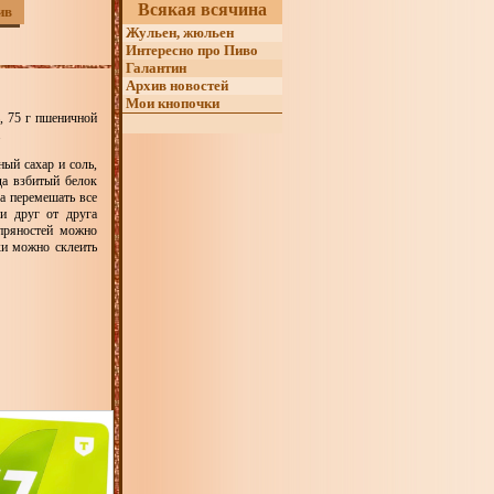
Всякая всячина
ив
Жульен, жюльен
Интересно про Пиво
Галантин
Архив новостей
Мои кнопочки
ь, 75 г пшеничной
.
ный сахар и соль,
да взбитый белок
ка перемешать все
и друг от друга
 пряностей можно
ки можно склеить