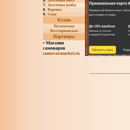
6.
Заготовка мяса
7.
Заготовка рыбы
8.
Варенье
9.
Соки
Кухни
Полтавская
Вегетарианская
Партнеры
•
Магазин
самоваров
samovarmarket.ru