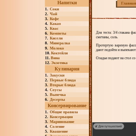
Напитки
Главная
1.
Соки
2.
Чай
3.
Кофе
4.
Какао
5.
Квас
Для теста: 3/4 стакана фа
6.
Компоты
сметаны, соль.
7.
Кисели
8.
Минералка
Протертую вареную фасо
9.
Молоко
дают подойти и выпекают
10.
Коктейли
11.
Вина
Оладьи подают на стол со
12.
Экзотика
Кулинария
1.
Закуски
2.
Первые блюда
3.
Вторые блюда
4.
Соусы
5.
Выпечка
6.
Десерты
Консервирование
1.
Общие правила
2.
Консервация
3.
Маринование
4.
Соление
5.
Квашение