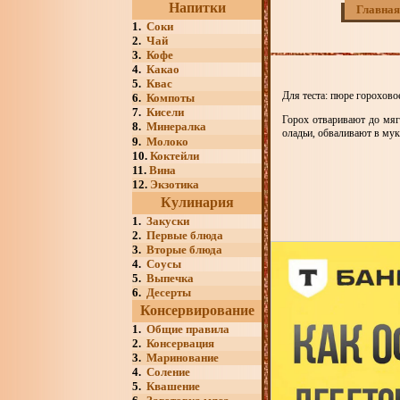
Напитки
Главная
1.
Соки
2.
Чай
3.
Кофе
4.
Какао
5.
Квас
Для теста: пюре гороховое
6.
Компоты
7.
Кисели
Горох отваривают до мяг
8.
Минералка
оладьи, обваливают в мук
9.
Молоко
10.
Коктейли
11.
Вина
12.
Экзотика
Кулинария
1.
Закуски
2.
Первые блюда
3.
Вторые блюда
4.
Соусы
5.
Выпечка
6.
Десерты
Консервирование
1.
Общие правила
2.
Консервация
3.
Маринование
4.
Соление
5.
Квашение