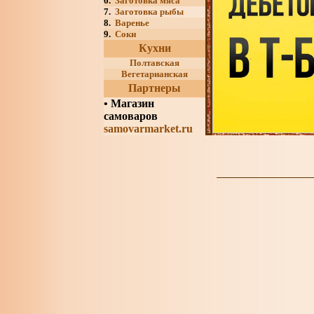
6.
Заготовка мяса
7.
Заготовка рыбы
8.
Варенье
9.
Соки
Кухни
Полтавская
Вегетарианская
Партнеры
•
Магазин
самоваров
samovarmarket.ru