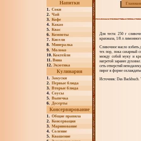
Напитки
Главная
1.
Соки
2.
Чай
3.
Кофе
4.
Какао
5.
Квас
Для теста: 250 г сливоч
6.
Компоты
крахмала, 1/8 л лимонного
7.
Кисели
8.
Минералка
Сливочное масло взбить 
9.
Молоко
тех пор, пока сахарный с
10.
Коктейли
между собой муку и кра
11.
Вина
нагретой заранее духовке
12.
Экзотика
сеть отверстий неподалек
пирог в форме охлаждатьс
Кулинария
1.
Закуски
Источник: Das Backbuch. V
2.
Первые блюда
3.
Вторые блюда
4.
Соусы
5.
Выпечка
6.
Десерты
Консервирование
1.
Общие правила
2.
Консервация
3.
Маринование
4.
Соление
5.
Квашение