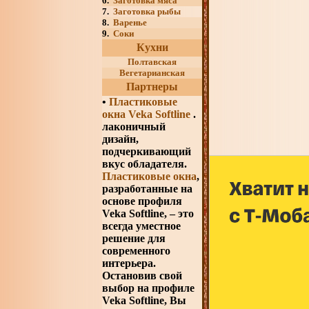
6.
Заготовка мяса
7.
Заготовка рыбы
8.
Варенье
9.
Соки
Кухни
Полтавская
Вегетарианская
Партнеры
•
Пластиковые
окна Veka Softline
.
лаконичный
дизайн,
подчеркивающий
вкус обладателя.
Пластиковые окна
,
разработанные на
основе профиля
Veka Softline, – это
всегда уместное
решение для
современного
интерьера.
Остановив свой
выбор на профиле
Veka Softline, Вы