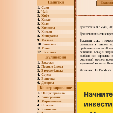
Напитки
Главная
1.
Соки
2.
Чай
3.
Кофе
4.
Какао
5.
Квас
Для теста: 500 г муки, 20 
6.
Компоты
7.
Кисели
Для начинки: мелкие креп
8.
Минералка
9.
Молоко
Высыпать муку и замеси
10.
Коктейли
размешать в теплом мол
11.
Вина
приблизительно на 90 ми
12.
Экзотика
величины. Каждый шарик
колбасы или сардельки 
Кулинария
смазанный маслом проти
1.
Закуски
коричневой корочки. Пыш
2.
Первые блюда
Источник: Das Backbuch. V
3.
Вторые блюда
4.
Соусы
5.
Выпечка
6.
Десерты
Консервирование
1.
Общие правила
2.
Консервация
3.
Маринование
4.
Соление
5.
Квашение