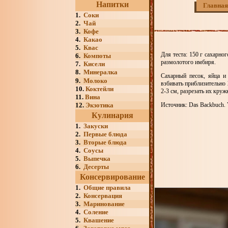
Напитки
Главная
1.
Соки
2.
Чай
3.
Кофе
4.
Какао
5.
Квас
Для теста: 150 г сахарног
6.
Компоты
размолотого имбиря.
7.
Кисели
8.
Минералка
Сахарный песок, яйца и 
9.
Молоко
взбивать приблизительно
10.
Коктейли
2-3 см, разрезать их кру
11.
Вина
12.
Экзотика
Источник: Das Backbuch. V
Кулинария
1.
Закуски
2.
Первые блюда
3.
Вторые блюда
4.
Соусы
5.
Выпечка
6.
Десерты
Консервирование
1.
Общие правила
2.
Консервация
3.
Маринование
4.
Соление
5.
Квашение