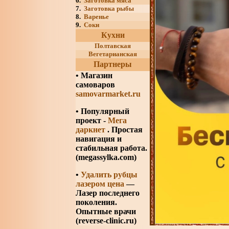
6.
Заготовка мяса
7.
Заготовка рыбы
8.
Варенье
9.
Соки
Кухни
Полтавская
Вегетарианская
Партнеры
•
Магазин
самоваров
samovarmarket.ru
• Популярный
проект -
Мега
даркнет
. Простая
навигация и
стабильная работа.
(megassylka.com)
•
Удалить рубцы
лазером цена
—
Лазер последнего
поколения.
Опытные врачи
(reverse-clinic.ru)