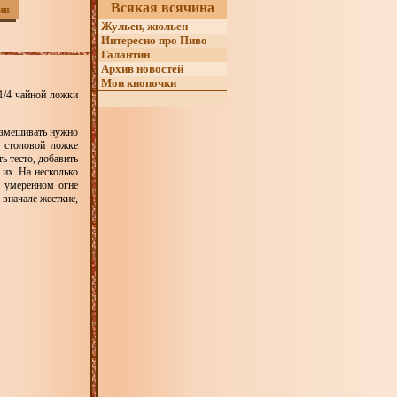
Всякая всячина
ив
Жульен, жюльен
Интересно про Пиво
Галантин
Архив новостей
Мои кнопочки
 1/4 чайной ложки
размешивать нужно
 столовой ложке
 тесто, добавить
 их. На несколько
а умеренном огне
 вначале жесткие,