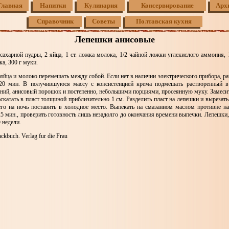
Главная
Напитки
Кулинария
Консервирование
Арх
Справочник
Советы
Полтавская кухня
Лепешки анисовые
 сахарной пудры, 2 яйца, 1 ст. ложка молока, 1/2 чайной ложки углекислого аммония,
а, 300 г муки.
яйца и молоко перемешать между собой. Если нет в наличии электрического прибора, 
 20 мин. В получившуюся массу с консистенцией крема подмешать растворенный в
ний, анисовый порошок и постепенно, небольшими порциями, просеянную муку. Замесить
скатать в пласт толщиной приблизительно 1 см. Разделить пласт на лепешки и вырезать
его на ночь поставить в холодное место. Выпекать на смазанном маслом противне н
5 мин., проверить готовность лишь незадолго до окончания времени выпечки. Лепешки,
 недели.
kbuch. Verlag fur die Frau