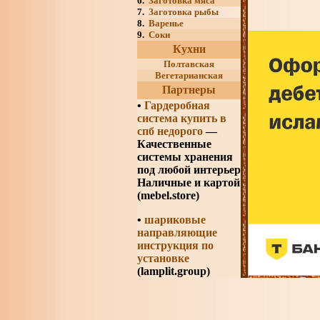
6.
Заготовка мяса
7.
Заготовка рыбы
8.
Варенье
9.
Соки
Кухни
Полтавская
Вегетарианская
Партнеры
•
Гардеробная
система купить в
спб недорого
—
Качественные
системы хранения
под любой интерьер
Наличные и картой
(mebel.store)
•
шариковые
направляющие
инструкция по
установке
(lamplit.group)