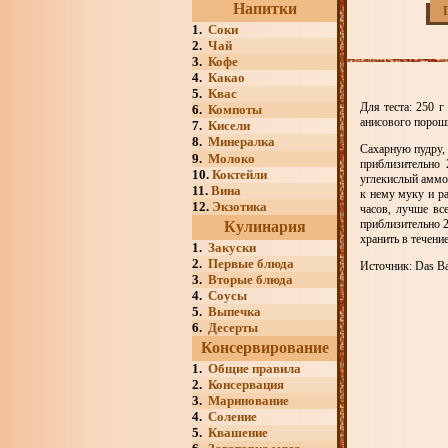
Напитки
1.
Соки
2.
Чай
3.
Кофе
4.
Какао
5.
Квас
Для теста: 250 г
6.
Компоты
анисового порошк
7.
Кисели
8.
Минералка
Сахарную пудру, 
9.
Молоко
приблизительно
10.
Коктейли
углекислый аммо
11.
Вина
к нему муку и ра
12.
Экзотика
часов, лучше вс
приблизительно 2
Кулинария
хранить в течение
1.
Закуски
2.
Первые блюда
Источник: Das Bac
3.
Вторые блюда
4.
Соусы
5.
Выпечка
6.
Десерты
Консервирование
1.
Общие правила
2.
Консервация
3.
Маринование
4.
Соление
5.
Квашение