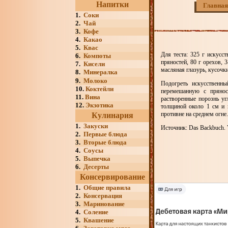
Напитки
Главная
1.
Соки
2.
Чай
3.
Кофе
4.
Какао
5.
Квас
Для теста: 325 г искусс
6.
Компоты
пряностей, 80 г орехов, 
7.
Кисели
масляная глазурь, кусочк
8.
Минералка
9.
Молоко
Подогреть искусственны
10.
Коктейли
перемешанную с пряност
11.
Вина
растворенные порознь уг
12.
Экзотика
толщиной около 1 см и 
противне на среднем огне
Кулинария
1.
Закуски
Источник: Das Backbuch. V
2.
Первые блюда
3.
Вторые блюда
4.
Соусы
5.
Выпечка
6.
Десерты
Консервирование
1.
Общие правила
2.
Консервация
3.
Маринование
4.
Соление
5.
Квашение