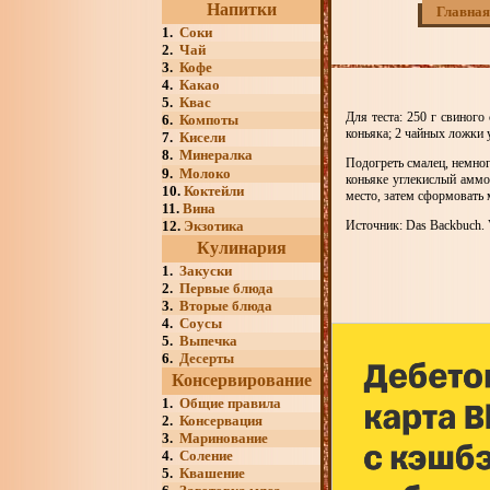
Напитки
Главная
1.
Соки
2.
Чай
3.
Кофе
4.
Какао
5.
Квас
Для теста: 250 г свиного 
6.
Компоты
коньяка; 2 чайных ложки 
7.
Кисели
8.
Минералка
Подогреть смалец, немно
9.
Молоко
коньяке углекислый аммо
10.
Коктейли
место, затем сформовать 
11.
Вина
12.
Экзотика
Источник: Das Backbuch. V
Кулинария
1.
Закуски
2.
Первые блюда
3.
Вторые блюда
4.
Соусы
5.
Выпечка
6.
Десерты
Консервирование
1.
Общие правила
2.
Консервация
3.
Маринование
4.
Соление
5.
Квашение