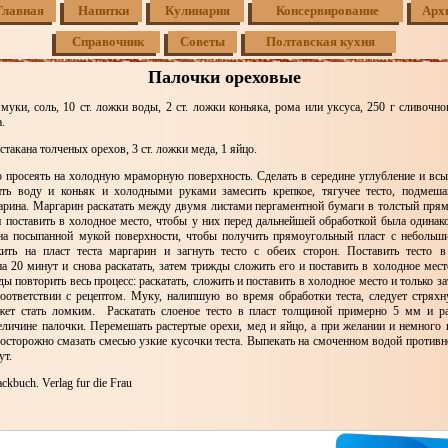
Главная
Напитки
Кулинария
Консервирование
Арх
Справочник
Советы
Полтавская кухня
Палочки ореховые
 муки, соль, 10 ст. ложки воды, 2 ст. ложки коньяка, рома или уксуса, 250 г сливочн
.
стакана толченых орехов, 3 ст. ложки меда, 1 яйцо.
 просеять на холодную мраморную поверхность. Сделать в середине углубление и всы
ить воду и коньяк и холодными руками замесить крепкое, тягучее тесто, подмеш
арина. Маргарин раскатать между двумя листами пергаментной бумаги в толстый прям
н поставить в холодное место, чтобы у них перед дальнейшей обработкой была одинако
 на посыпанной мукой поверхности, чтобы получить прямоугольный пласт с неболь
ить на пласт теста маргарин и загнуть тесто с обеих сторон. Поставить тесто 
на 20 минут и снова раскатать, затем трижды сложить его и поставить в холодное мес
ы повторить весь процесс: раскатать, сложить и поставить в холодное место и только з
соответствии с рецептом. Муку, налипшую во время обработки теста, следует стряхн
жет стать ломким. Раскатать слоеное тесто в пласт толщиной примерно 5 мм и ра
еличине палочки. Перемешать растертые орехи, мед и яйцо, а при желании и немного н
осторожно смазать смесью узкие кусочки теста. Выпекать на смоченном водой противн
ут.
kbuch. Verlag fur die Frau