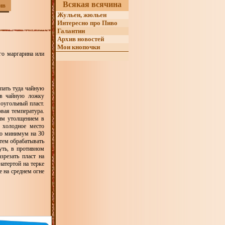
Всякая всячина
ив
Жульен, жюльен
Интересно про Пиво
Галантин
Архив новостей
Мои кнопочки
ого маргарина или
пать туда чайную
ав чайную ложку
оугольный пласт.
вая температура.
шим утолщением в
в холодное место
то минимум на 30
атем обрабатывать
уть, в противном
зрезать пласт на
атертой на терке
е на среднем огне