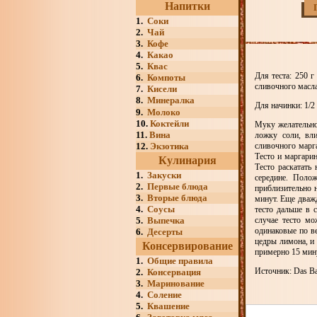
Напитки
1.
Соки
2.
Чай
3.
Кофе
4.
Какао
5.
Квас
Для теста: 250 г
6.
Компоты
сливочного масла
7.
Кисели
8.
Минералка
Для начинки: 1/2 
9.
Молоко
10.
Коктейли
Муку желательно
11.
Вина
ложку соли, вл
12.
Экзотика
сливочного марг
Тесто и маргари
Кулинария
Тесто раскатать
1.
Закуски
середине. Полож
2.
Первые блюда
приблизительно 
3.
Вторые блюда
минут. Еще дважд
4.
Соусы
тесто дальше в 
5.
Выпечка
случае тесто мо
одинаковые по в
6.
Десерты
цедры лимона, и 
Консервирование
примерно 15 мин
1.
Общие правила
Источник: Das Bac
2.
Консервация
3.
Маринование
4.
Соление
5.
Квашение