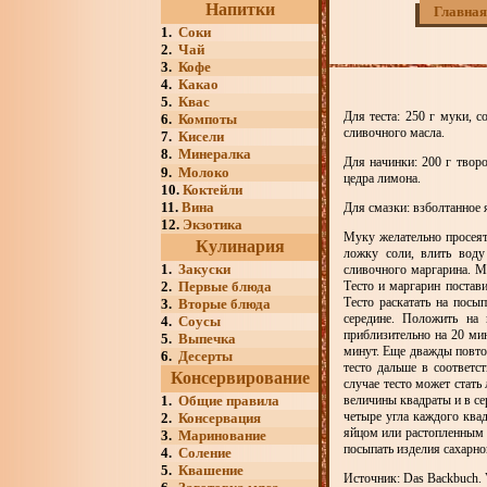
Напитки
Главная
1.
Соки
2.
Чай
3.
Кофе
4.
Какао
5.
Квас
Для теста: 250 г муки, с
6.
Компоты
сливочного масла.
7.
Кисели
8.
Минералка
Для начинки: 200 г творог
9.
Молоко
цедра лимона.
10.
Коктейли
11.
Вина
Для смазки: взболтанное 
12.
Экзотика
Муку желательно просеят
Кулинария
ложку соли, влить воду
1.
Закуски
сливочного маргарина. М
2.
Первые блюда
Тесто и маргарин постав
Тесто раскатать на пос
3.
Вторые блюда
середине. Положить на 
4.
Соусы
приблизительно на 20 ми
5.
Выпечка
минут. Еще дважды повтор
6.
Десерты
тесто дальше в соответс
Консервирование
случае тесто может стать
1.
Общие правила
величины квадраты и в с
четыре угла каждого квад
2.
Консервация
яйцом или растопленным 
3.
Маринование
посыпать изделия сахарно
4.
Соление
5.
Квашение
Источник: Das Backbuch. V