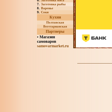
6.
Заготовка мяса
7.
Заготовка рыбы
8.
Варенье
9.
Соки
Кухни
Полтавская
Вегетарианская
Партнеры
•
Магазин
самоваров
samovarmarket.ru