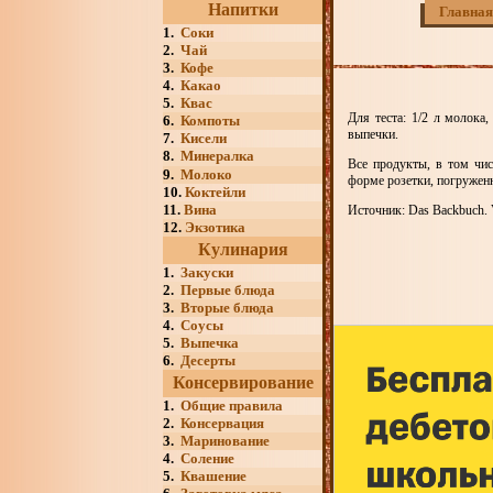
Напитки
Главная
1.
Соки
2.
Чай
3.
Кофе
4.
Какао
5.
Квас
Для теста: 1/2 л молока,
6.
Компоты
выпечки.
7.
Кисели
8.
Минералка
Все продукты, в том чис
9.
Молоко
форме розетки, погружен
10.
Коктейли
11.
Вина
Источник: Das Backbuch. V
12.
Экзотика
Кулинария
1.
Закуски
2.
Первые блюда
3.
Вторые блюда
4.
Соусы
5.
Выпечка
6.
Десерты
Консервирование
1.
Общие правила
2.
Консервация
3.
Маринование
4.
Соление
5.
Квашение