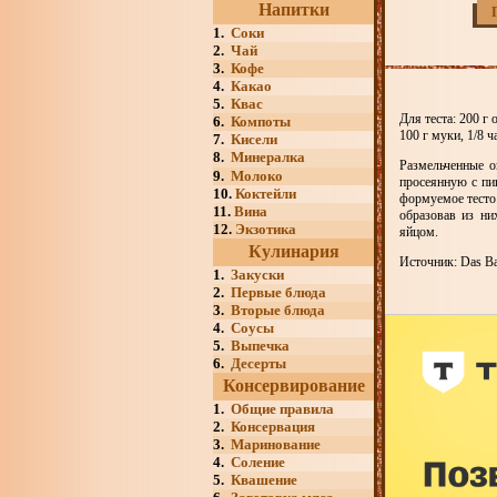
Напитки
1.
Соки
2.
Чай
3.
Кофе
4.
Какао
5.
Квас
Для теста: 200 г 
6.
Компоты
100 г муки, 1/8 
7.
Кисели
8.
Минералка
Размельченные о
9.
Молоко
просеянную с пи
10.
Коктейли
формуемое тесто
11.
Вина
образовав из ни
12.
Экзотика
яйцом.
Кулинария
Источник: Das Bac
1.
Закуски
2.
Первые блюда
3.
Вторые блюда
4.
Соусы
5.
Выпечка
6.
Десерты
Консервирование
1.
Общие правила
2.
Консервация
3.
Маринование
4.
Соление
5.
Квашение