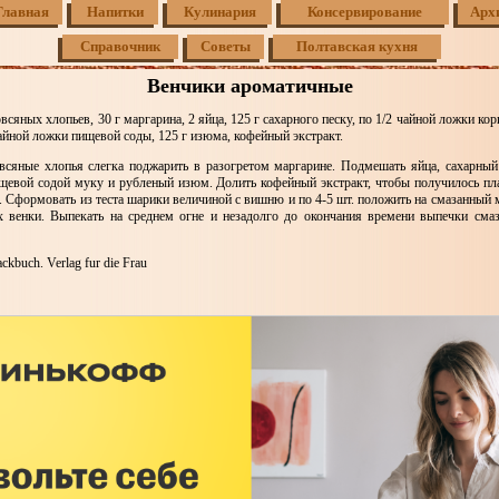
Главная
Напитки
Кулинария
Консервирование
Арх
Справочник
Советы
Полтавская кухня
Венчики ароматичные
овсяных хлопьев, 30 г маргарина, 2 яйца, 125 г сахарного песку, по 1/2 чайной ложки кор
чайной ложки пищевой соды, 125 г изюма, кофейный экстракт.
всяные хлопья слегка поджарить в разогретом маргарине. Подмешать яйца, сахарный 
щевой содой муку и рубленый изюм. Долить кофейный экстракт, чтобы получилось пл
. Сформовать из теста шарики величиной с вишню и по 4-5 шт. положить на смазанный 
х венки. Выпекать на среднем огне и незадолго до окончания времени выпечки сма
kbuch. Verlag fur die Frau