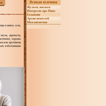
Всякая всячина
ив
Жульен, жюльен
Интересно про Пиво
Галантин
Архив новостей
Мои кнопочки
ицы и аниса, соль,
песок, пряности,
астичное, хорошо
маслом противень
зать взболтанным