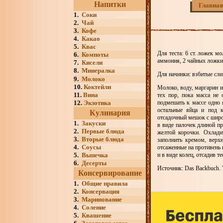
Напитки
Главная
1.
Соки
2.
Чай
3.
Кофе
4.
Какао
5.
Квас
Для теста: 6 ст. ложек мо
6.
Компоты
аммония, 2 чайных ложки
7.
Кисели
8.
Минералка
Для начинки: взбитые сл
9.
Молоко
10.
Коктейли
Молоко, воду, маргарин и
11.
Вина
тех пор, пока масса не 
12.
Экзотика
подмешать к массе одно 
остальные яйца и под 
Кулинария
отсадочный мешок с широ
1.
Закуски
в виде палочек длиной п
2.
Первые блюда
желтой корочки. Охлади
3.
Вторые блюда
заполнить кремом, верх
4.
Соусы
отсаженные на противень 
5.
Выпечка
и в виде колец, отсадив т
6.
Десерты
Источник: Das Backbuch. V
Консервирование
1.
Общие правила
2.
Консервация
3.
Маринование
4.
Соление
5.
Квашение