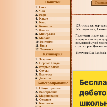
Напитки
Главная
1.
Соки
2.
Чай
3.
Кофе
4.
Какао
5.
Квас
125 г масла или маргарина
6.
Компоты
125 г мармелада, 1 яичны
7.
Кисели
8.
Минералка
Перемешать масло или м
9.
Молоко
натертую лимонную цедру
10.
Коктейли
посыпанной мукой доске 
11.
Вина
с трех сторон. Дать посто
12.
Экзотика
Источник: Das Backbuch. V
Кулинария
1.
Закуски
2.
Первые блюда
3.
Вторые блюда
4.
Соусы
5.
Выпечка
6.
Десерты
Консервирование
1.
Общие правила
2.
Консервация
3.
Маринование
4.
Соление
5.
Квашение