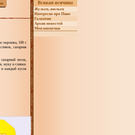
Всякая всячина
ив
Жульен, жюльен
Интересно про Пиво
Галантин
Архив новостей
Мои кнопочки
ао порошка, 100 г
 сливок, сахарная
 сахарный песок,
и, муку и сливки.
е и каждый кусок