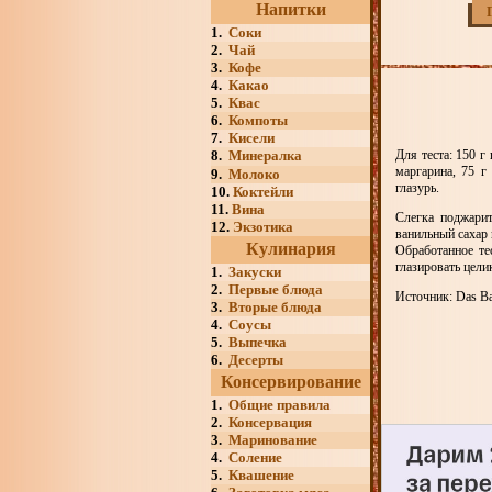
Напитки
1.
Соки
2.
Чай
3.
Кофе
4.
Какао
5.
Квас
6.
Компоты
7.
Кисели
8.
Минералка
Для теста: 150 г
маргарина, 75 г 
9.
Молоко
глазурь.
10.
Коктейли
11.
Вина
Слегка поджарит
12.
Экзотика
ванильный сахар 
Кулинария
Обработанное те
глазировать цели
1.
Закуски
2.
Первые блюда
Источник: Das Ba
3.
Вторые блюда
4.
Соусы
5.
Выпечка
6.
Десерты
Консервирование
1.
Общие правила
2.
Консервация
3.
Маринование
4.
Соление
5.
Квашение