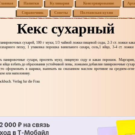
Главная
Напитки
Кулинария
Консервирование
Арх
Справочник
Советы
Полтавская кухня
Кекс сухарный
 панировочных сухарей, 100 г муки, 1/3 чайной ложки пищевой соды, 2-3 ст. ложки как
сахарного песку, 1 упаковка порошка ванильного сахара, соль,1 яйцо, 3-4 ст. ложки
ь панировочные сухари, просеять муку, пищевую соду и какао порошок. Маргарин,
и яйцо взбить до образования устойчивой пены, ложками добавляя панировочные сухар
сто сформовать в шарики, выпекать на смазанном маслом противне на среднем-огн
ком или наполовину.
ckbuch. Verlag fur die Frau