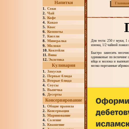
Напитки
Главная
1.
Соки
2.
Чай
3.
Кофе
4.
Какао
5.
Квас
6.
Компоты
7.
Кисели
8.
Минералка
Для теста: 250 г муки, 1 
изюма, 1/2 чайной ложки 
9.
Молоко
10.
Коктейли
Быстро замесить песочн
11.
Вина
одинаковые по величине ш
12.
Экзотика
яйца и молока и выпекат
Кулинария
мелко порезанные абрико
1.
Закуски
2.
Первые блюда
3.
Вторые блюда
4.
Соусы
5.
Выпечка
6.
Десерты
Консервирование
1.
Общие правила
2.
Консервация
3.
Маринование
4.
Соление
5.
Квашение