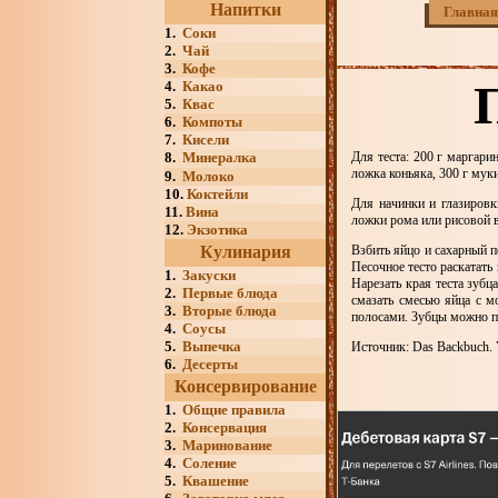
Напитки
Главная
1.
Соки
2.
Чай
3.
Кофе
4.
Какао
5.
Квас
6.
Компоты
7.
Кисели
8.
Минералка
Для теста: 200 г маргарин
ложка коньяка, 300 г муки
9.
Молоко
10.
Коктейли
Для начинки и глазировки
11.
Вина
ложки рома или рисовой в
12.
Экзотика
Кулинария
Взбить яйцо и сахарный 
Песочное тесто раскатат
1.
Закуски
Нарезать края теста зубц
2.
Первые блюда
смазать смесью яйца с м
3.
Вторые блюда
полосами. Зубцы можно п
4.
Соусы
5.
Выпечка
Источник: Das Backbuch. V
6.
Десерты
Консервирование
1.
Общие правила
2.
Консервация
3.
Маринование
4.
Соление
5.
Квашение