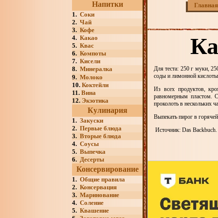
Напитки
Главная
1.
Соки
2.
Чай
3.
Кофе
Ка
4.
Какао
5.
Квас
6.
Компоты
7.
Кисели
8.
Минералка
Для теста: 250 г муки, 25
соды и лимонной кислоты,
9.
Молоко
10.
Коктейли
Из всех продуктов, кро
11.
Вина
равномерным пластом. С
12.
Экзотика
проколоть в нескольких ч
Кулинария
Выпекать пирог в горячей
1.
Закуски
2.
Первые блюда
Источник: Das Backbuch. V
3.
Вторые блюда
4.
Соусы
5.
Выпечка
6.
Десерты
Консервирование
1.
Общие правила
2.
Консервация
3.
Маринование
4.
Соление
5.
Квашение