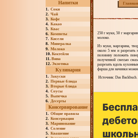
Напитки
Главная
1.
Соки
2.
Чай
3.
Кофе
4.
Какао
5.
Квас
250 г муки, 50 г маргарин
6.
Компоты
молоко.
7.
Кисели
8.
Минералка
Из муки, маргарина, твор
9.
Молоко
около 5 мм и разрезать
10.
Коктейли
половину положить пове
11.
Вина
полученной смесью смаз
12.
Экзотика
разрезать вдоль кухонны
фарша для начинки можно 
Кулинария
1.
Закуски
Источник: Das Backbuch. V
2.
Первые блюда
3.
Вторые блюда
4.
Соусы
5.
Выпечка
6.
Десерты
Консервирование
1.
Общие правила
2.
Консервация
3.
Маринование
4.
Соление
5.
Квашение