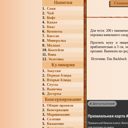
Напитки
Главная
1.
Соки
2.
Чай
3.
Кофе
4.
Какао
5.
Квас
Для теста: 200 г пшенично
6.
Компоты
порошка ванильного сахара
7.
Кисели
8.
Минералка
Просеять муку и пищев
9.
Молоко
приблизительно в 3 см, п
10.
Коктейли
орехами. Выпекать на сре
11.
Вина
12.
Экзотика
Источник: Das Backbuch. V
Кулинария
1.
Закуски
2.
Первые блюда
3.
Вторые блюда
4.
Соусы
5.
Выпечка
6.
Десерты
Консервирование
1.
Общие правила
2.
Консервация
3.
Маринование
4.
Соление
5.
Квашение