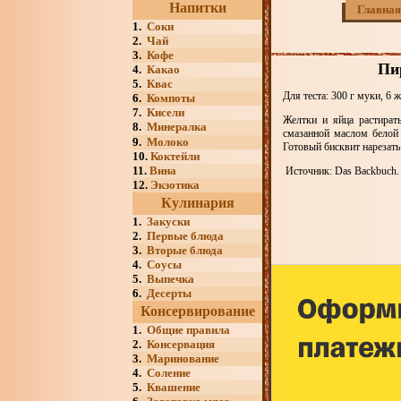
Напитки
Главная
1.
Соки
2.
Чай
3.
Кофе
Пи
4.
Какао
5.
Квас
Для теста: 300 г муки, 6 
6.
Компоты
7.
Кисели
Желтки и яйца растират
8.
Минералка
смазанной маслом белой 
9.
Молоко
Готовый бисквит нарезать
10.
Коктейли
11.
Вина
Источник: Das Backbuch. V
12.
Экзотика
Кулинария
1.
Закуски
2.
Первые блюда
3.
Вторые блюда
4.
Соусы
5.
Выпечка
6.
Десерты
Консервирование
1.
Общие правила
2.
Консервация
3.
Маринование
4.
Соление
5.
Квашение