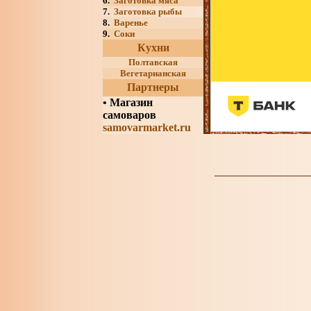
6.
Заготовка мяса
7.
Заготовка рыбы
8.
Варенье
9.
Соки
Кухни
Полтавская
Вегетарианская
Партнеры
•
Магазин
самоваров
samovarmarket.ru