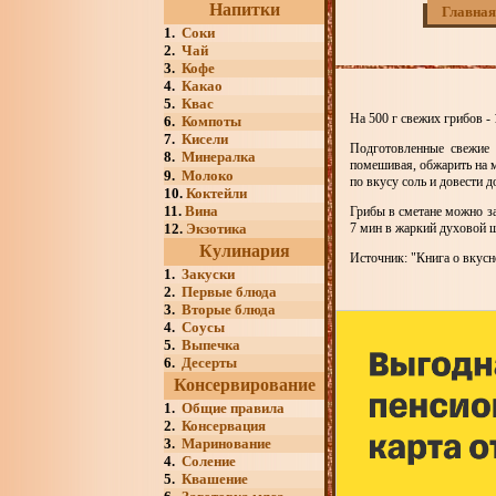
Напитки
Главная
1.
Соки
2.
Чай
3.
Кофе
4.
Какао
5.
Квас
На 500 г свежих грибов - 
6.
Компоты
7.
Кисели
Подготовленные свежие 
8.
Минералка
помешивая, обжарить на м
9.
Молоко
по вкусу соль и довести 
10.
Коктейли
11.
Вина
Грибы в сметане можно за
12.
Экзотика
7 мин в жаркий духовой ш
Кулинария
Источник: "Книга о вкусн
1.
Закуски
2.
Первые блюда
3.
Вторые блюда
4.
Соусы
5.
Выпечка
6.
Десерты
Консервирование
1.
Общие правила
2.
Консервация
3.
Маринование
4.
Соление
5.
Квашение