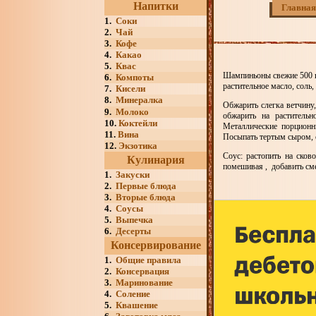
Напитки
Главная
1.
Соки
2.
Чай
3.
Кофе
4.
Какао
5.
Квас
Шампиньоны свежие 500 г, 
6.
Компоты
растительное масло, соль,
7.
Кисели
8.
Минералка
Обжарить слегка ветчину
9.
Молоко
обжарить на раститель
10.
Коктейли
Металлические порционн
11.
Вина
Посыпать тертым сыром, 
12.
Экзотика
Соус: растопить на ско
Кулинария
помешивая , добавить сме
1.
Закуски
2.
Первые блюда
3.
Вторые блюда
4.
Соусы
5.
Выпечка
6.
Десерты
Консервирование
1.
Общие правила
2.
Консервация
3.
Маринование
4.
Соление
5.
Квашение