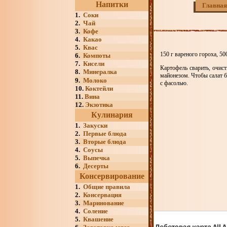
Напитки
Главная
1.
Соки
2.
Чай
3.
Кофе
4.
Какао
5.
Квас
150 г вареного гороха, 50
6.
Компоты
7.
Кисели
Картофель сварить, очист
8.
Минералка
майонезом. Чтобы салат б
9.
Молоко
с фасолью.
10.
Коктейли
11.
Вина
12.
Экзотика
Кулинария
1.
Закуски
2.
Первые блюда
3.
Вторые блюда
4.
Соусы
5.
Выпечка
6.
Десерты
Консервирование
1.
Общие правила
2.
Консервация
3.
Маринование
4.
Соление
5.
Квашение