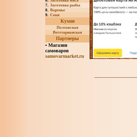
6.
Заготовка мяса
7.
Заготовка рыбы
8.
Варенье
9.
Соки
Кухни
Полтавская
Вегетарианская
Партнеры
•
Магазин
самоваров
samovarmarket.ru