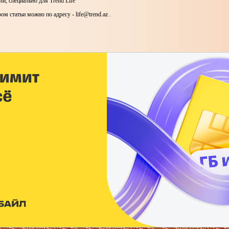
и, специально для Trend Life
ом статьи можно по адресу - life@trend.az .