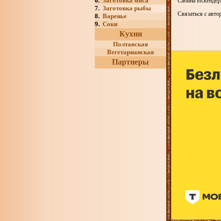
6.
Заготовка мяса
Сабина Искендерл
7.
Заготовка рыбы
Связаться с автор
8.
Варенье
9.
Соки
Кухни
Полтавская
Вегетарианская
Партнеры