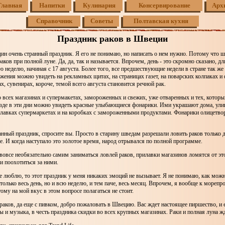
Главная
Напитки
Кулинария
Консервирование
Арх
Справочник
Советы
Полтавская кухня
Праздник раков в Швеции
ин очень странный праздник. Я его не понимаю, но написать о нем нужно. Потому что ш
аков при полной луне. Да, да, так и называется. Впрочем, день - это скромно сказано, д
ую неделю, начиная с 17 августа. Более того, все предшествующие недели в стране так ж
жения можно увидеть на рекламных щитах, на страницах газет, на поварских колпаках и 
х, сувенирах, короче, темой всего августа становится речной рак.
 всех магазинах и супермакетах, замороженных и свежих, уже отваренных и тех, которы
езде в эти дни можно увидеть красные улыбающиеся фонарики. Ими украшают дома, ули
илавках супермаркетах и на коробках с замороженными продуктами. Фонарики олицетв
анный праздник, спросите вы. Просто в старину шведам разрешали ловить раков только дв
ре. И когда наступало это золотое время, народ отрывался по полной программе.
 вовсе необязательно самим заниматься ловлей раков, прилавки магазинов ломятся от эт
и поохотиться за ними.
не люблю, то этот праздник у меня никаких эмоций не вызывает. Я не понимаю, как можн
 только весь день, но и всю неделю, и тем паче, весь месяц. Впрочем, я вообще к мореп
ому на мой вкус в этом вопросе полагаться не стоит.
раков, да еще с пивком, добро пожаловать в Швецию. Вас ждет настоящее пиршество, и 
ы и музыка, в честь праздника скидки во всех крупных магазинах. Раки и полная луна жд