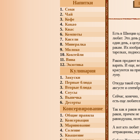
Напитки
1.
Соки
2.
Чай
3.
Кофе
4.
Какао
5.
Квас
Есть в Швеции од
6.
Компоты
любят. Это день р
7.
Кисели
один день, а цел
8.
Минералка
ракам. Их изобра
9.
Молоко
тарелках, подноса
10.
Коктейли
11.
Вина
Раков продают во
12.
Экзотика
варить. И еще, в
красуются на пр
Кулинария
луну.
1.
Закуски
2.
Первые блюда
Откуда такой стр
3.
Вторые блюда
августе и сентяб
4.
Соусы
Сейчас, конечно,
5.
Выпечка
есть еще любител
6.
Десерты
Консервирование
Так как я раков 
раков, причем не
1.
Общие правила
равнодушна, поэт
2.
Консервация
3.
Маринование
А вот кто любит 
4.
Соление
аттракционы, игр
5.
Квашение