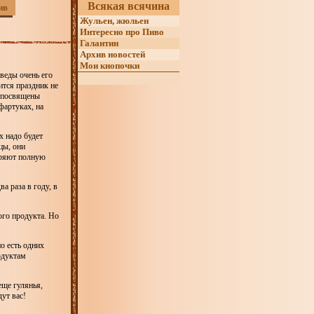
Всякая всячина
ив
Жульен, жюльен
Интересно про Пиво
Галантин
Архив новостей
Мои кнопочки
веды очень его
лится праздник не
е посвящены
фартуках, на
х надо будет
цы, они
оряют полную
а раза в году, в
ого продукта. Но
о есть одних
родуктам
еще гулянья,
ут вас!